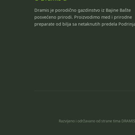
Dramis je porodično gazdinstvo iz Bajine Bašte
posvećeno prirodi. Proizvodimo med i prirodne
preparate od bilja sa netaknutih predela Podrinj
Razvijeno i održavano od strane tima DRAMIS b