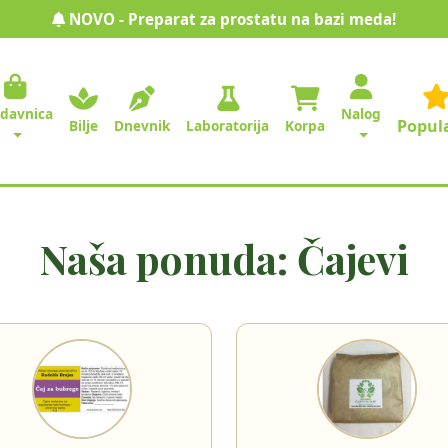
NOVO - Preparat za prostatu na bazi meda!
odavnica
Nalog
Popul
Bilje
Dnevnik
Laboratorija
Korpa
Naša ponuda: Čajevi