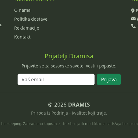
O nama
B
p
Politika dostave
a.
+
Reklamacije
Kontakt
Prijatelji Dramisa
Prijavite se za sezonske savete, vesti i popuste.
Prijava
© 2026
DRAMIS
Priroda iz Podrinja - Kvalitet koji traje.
eekeeping. Zabranjeno kopiranje, distribucija ili modifikacija sadržaja bez pis