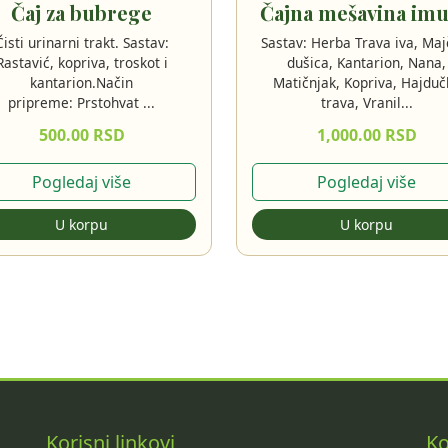
Čaj za bubrege
Čajna mešavina im
Čisti urinarni trakt. Sastav:
Sastav: Herba Trava iva, Maj
Rastavić, kopriva, troskot i
dušica, Kantarion, Nana,
kantarion.Način
Matičnjak, Kopriva, Hajduč
pripreme: Prstohvat ...
trava, Vranil...
500.00 RSD
1,000.00 RSD
Pogledaj više
Pogledaj više
U korpu
U korpu
Korisni linkovi
Ko