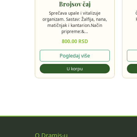
Brojsov čaj
Sprečava upale i vitalizuje
organizam. Sastav: Žalfija, nana,
matičnjak i kantarion.Način
pripreme:&...
800.00 RSD
Pogledaj više
U korpu
O Dramis-u