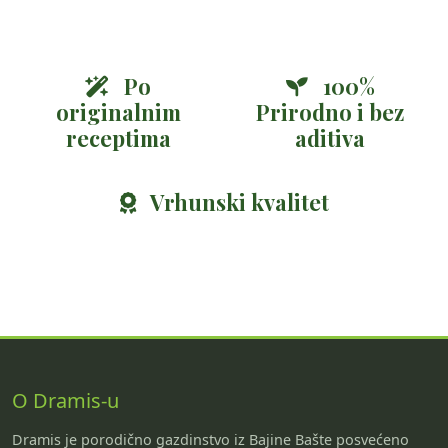
Po
100%
originalnim
Prirodno i bez
receptima
aditiva
Vrhunski kvalitet
O Dramis-u
Dramis je porodično gazdinstvo iz Bajine Bašte posvećeno