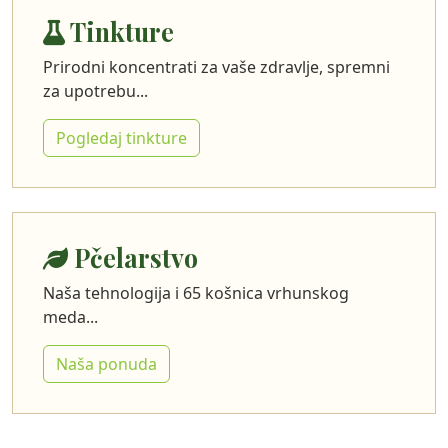
Tinkture
Prirodni koncentrati za vaše zdravlje, spremni
za upotrebu...
Pogledaj tinkture
Pčelarstvo
Naša tehnologija i 65 košnica vrhunskog
meda...
Naša ponuda