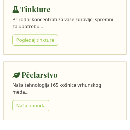
Tinkture
Prirodni koncentrati za vaše zdravlje, spremni
za upotrebu...
Pogledaj tinkture
Pčelarstvo
Naša tehnologija i 65 košnica vrhunskog
meda...
Naša ponuda