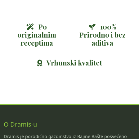
Po
100%
originalnim
Prirodno i bez
receptima
aditiva
Vrhunski kvalitet
O Dramis-u
Dramis je porodično gazdinstvo iz Bajine Bašte posvećeno