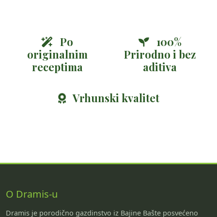
Po
100%
originalnim
Prirodno i bez
receptima
aditiva
Vrhunski kvalitet
O Dramis-u
Dramis je porodično gazdinstvo iz Bajine Bašte posvećeno