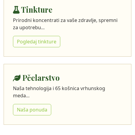
Tinkture
Prirodni koncentrati za vaše zdravlje, spremni
za upotrebu...
Pogledaj tinkture
Pčelarstvo
Naša tehnologija i 65 košnica vrhunskog
meda...
Naša ponuda